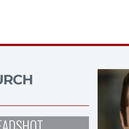
URCH
EADSHOT